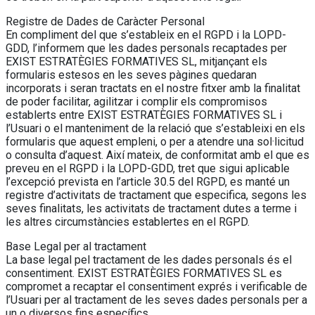
Registre de Dades de Caràcter Personal
En compliment del que s’estableix en el RGPD i la LOPD-
GDD, l’informem que les dades personals recaptades per
EXIST ESTRATÈGIES FORMATIVES SL, mitjançant els
formularis estesos en les seves pàgines quedaran
incorporats i seran tractats en el nostre fitxer amb la finalitat
de poder facilitar, agilitzar i complir els compromisos
establerts entre EXIST ESTRATÈGIES FORMATIVES SL i
l’Usuari o el manteniment de la relació que s’estableixi en els
formularis que aquest empleni, o per a atendre una sol·licitud
o consulta d’aquest. Així mateix, de conformitat amb el que es
preveu en el RGPD i la LOPD-GDD, tret que sigui aplicable
l’excepció prevista en l’article 30.5 del RGPD, es manté un
registre d’activitats de tractament que especifica, segons les
seves finalitats, les activitats de tractament dutes a terme i
les altres circumstàncies establertes en el RGPD.
Base Legal per al tractament
La base legal pel tractament de les dades personals és el
consentiment. EXIST ESTRATÈGIES FORMATIVES SL es
compromet a recaptar el consentiment exprés i verificable de
l’Usuari per al tractament de les seves dades personals per a
un o diversos fins específics.