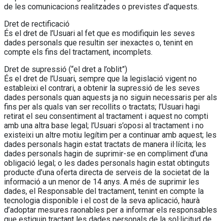
de les comunicacions realitzades o previstes d’aquests.
Dret de rectificació
És el dret de l’Usuari al fet que es modifiquin les seves
dades personals que resultin ser inexactes o, tenint en
compte els fins del tractament, incomplets.
Dret de supressió (“el dret a l’oblit”)
És el dret de l’Usuari, sempre que la legislació vigent no
estableixi el contrari, a obtenir la supressió de les seves
dades personals quan aquests ja no siguin necessaris per als
fins per als quals van ser recollits o tractats; l’Usuari hagi
retirat el seu consentiment al tractament i aquest no compti
amb una altra base legal; l’Usuari s’oposi al tractament i no
existeixi un altre motiu legítim per a continuar amb aquest; les
dades personals hagin estat tractats de manera il·lícita; les
dades personals hagin de suprimir-se en compliment d’una
obligació legal; o les dades personals hagin estat obtinguts
producte d’una oferta directa de serveis de la societat de la
informació a un menor de 14 anys. A més de suprimir les
dades, el Responsable del tractament, tenint en compte la
tecnologia disponible i el cost de la seva aplicació, haurà
d’adoptar mesures raonables per a informar els responsables
que estiguin tractant les dades personals de la sol·licitud de