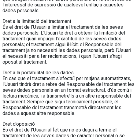
l’interessat de supressió de qualsevol enllaç a aquestes
dades personals.
Dret a la limitació del tractament
És el dret de l’Usuari a limitar el tractament de les seves
dades personals. L’Usuari té dret a obtenir la limitació del
tractament quan impugni l’exactitud de les seves dades
personals; el tractament sigui il·lícit; el Responsable del
tractament ja no necessiti les dades personals, però l’Usuari
el necessiti per a fer reclamacions; i quan l’Usuari s’hagi
oposat al tractament.
Dret a la portabilitat de les dades
En cas que el tractament s’efectuï per mitjans automatitzats,
l’Usuari tindrà dret a rebre del Responsable del tractament les
seves dades personals en un format estructurat, d’ús comú i
lectura mecànica, i a transmetre’ls a un altre responsable del
tractament. Sempre que sigui tècnicament possible, el
Responsable del tractament transmetrà directament les
dades a aquest altre responsable.
Dret d’oposició
És el dret de l’Usuari al fet que no es dugui a terme el
tractament de les seves dades de caràcter personal o se