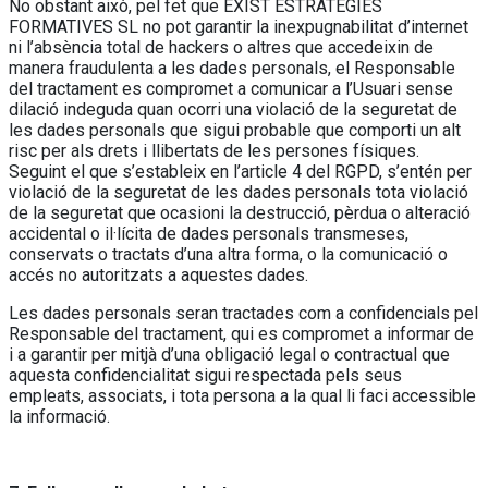
No obstant això, pel fet que EXIST ESTRATÈGIES
FORMATIVES SL no pot garantir la inexpugnabilitat d’internet
ni l’absència total de hackers o altres que accedeixin de
manera fraudulenta a les dades personals, el Responsable
del tractament es compromet a comunicar a l’Usuari sense
dilació indeguda quan ocorri una violació de la seguretat de
les dades personals que sigui probable que comporti un alt
risc per als drets i llibertats de les persones físiques.
Seguint el que s’estableix en l’article 4 del RGPD, s’entén per
violació de la seguretat de les dades personals tota violació
de la seguretat que ocasioni la destrucció, pèrdua o alteració
accidental o il·lícita de dades personals transmeses,
conservats o tractats d’una altra forma, o la comunicació o
accés no autoritzats a aquestes dades.
Les dades personals seran tractades com a confidencials pel
Responsable del tractament, qui es compromet a informar de
i a garantir per mitjà d’una obligació legal o contractual que
aquesta confidencialitat sigui respectada pels seus
empleats, associats, i tota persona a la qual li faci accessible
la informació.