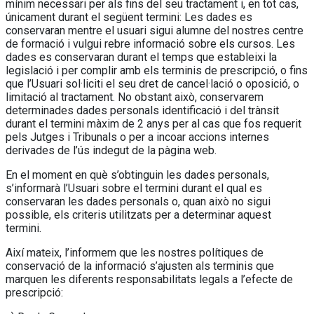
mínim necessari per als fins del seu tractament i, en tot cas,
únicament durant el següent termini: Les dades es
conservaran mentre el usuari sigui alumne del nostres centre
de formació i vulgui rebre informació sobre els cursos. Les
dades es conservaran durant el temps que estableixi la
legislació i per complir amb els terminis de prescripció, o fins
que l’Usuari sol·liciti el seu dret de cancel·lació o oposició, o
limitació al tractament. No obstant això, conservarem
determinades dades personals identificació i del trànsit
durant el termini màxim de 2 anys per al cas que fos requerit
pels Jutges i Tribunals o per a incoar accions internes
derivades de l’ús indegut de la pàgina web.
En el moment en què s’obtinguin les dades personals,
s’informarà l’Usuari sobre el termini durant el qual es
conservaran les dades personals o, quan això no sigui
possible, els criteris utilitzats per a determinar aquest
termini.
Així mateix, l’informem que les nostres polítiques de
conservació de la informació s’ajusten als terminis que
marquen les diferents responsabilitats legals a l’efecte de
prescripció: