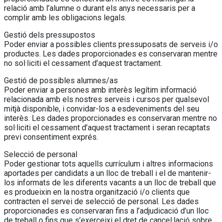
relació amb l’alumne o durant els anys necessaris per a
complir amb les obligacions legals.
Gestió dels pressupostos
Poder enviar a possibles clients pressuposats de serveis i/o
productes. Les dades proporcionades es conservaran mentre
no sol·liciti el cessament d’aquest tractament.
Gestió de possibles alumnes/as
Poder enviar a persones amb interès legítim informació
relacionada amb els nostres serveis i cursos per qualsevol
mitjà disponible, i convidar-los a esdeveniments del seu
interès. Les dades proporcionades es conservaran mentre no
sol·liciti el cessament d’aquest tractament i seran recaptats
previ consentiment exprés.
Selecció de personal
Poder gestionar tots aquells currículum i altres informacions
aportades per candidats a un lloc de treball i el de mantenir-
los informats de les diferents vacants a un lloc de treball que
es produeixin en la nostra organització i/o clients que
contracten el servei de selecció de personal. Les dades
proporcionades es conservaran fins a l’adjudicació d’un lloc
de treball o fins que s’exerceixi el dret de cancel·lació sobre