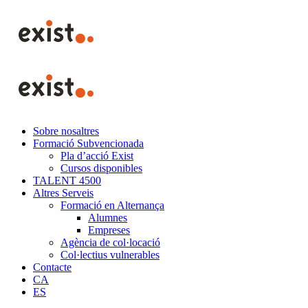
Skip
to
content
Sobre nosaltres
Formació Subvencionada
Pla d’acció Exist
Cursos disponibles
TALENT 4500
Altres Serveis
Formació en Alternança
Alumnes
Empreses
Agència de col·locació
Col·lectius vulnerables
Contacte
CA
ES