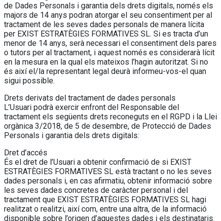
de Dades Personals i garantia dels drets digitals, només els
majors de 14 anys podran atorgar el seu consentiment per al
tractament de les seves dades personals de manera lícita
per EXIST ESTRATÈGIES FORMATIVES SL. Si es tracta d’un
menor de 14 anys, serà necessari el consentiment dels pares
o tutors per al tractament, i aquest només es considerarà lícit
en la mesura en la qual els mateixos l’hagin autoritzat. Si no
és així el/la representant legal deurà informeu-vos-el quan
sigui possible.
Drets derivats del tractament de dades personals
L’Usuari podrà exercir enfront del Responsable del
tractament els següents drets reconeguts en el RGPD i la Llei
orgànica 3/2018, de 5 de desembre, de Protecció de Dades
Personals i garantia dels drets digitals:
Dret d’accés
És el dret de l’Usuari a obtenir confirmació de si EXIST
ESTRATÈGIES FORMATIVES SL està tractant o no les seves
dades personals i, en cas afirmatiu, obtenir informació sobre
les seves dades concretes de caràcter personal i del
tractament que EXIST ESTRATÈGIES FORMATIVES SL hagi
realitzat o realitzi, així com, entre una altra, de la informació
disponible sobre l’origen d’aquestes dades i els destinataris